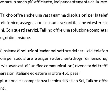
avorare in modo più efficiente, indipendentemente dalla loro
, Talkho offre anche una vasta gamma di soluzioni per la telef
o telefonico, assegnazione di numerazioni italiane ed estere 
ni. Con questi servizi, Talkho offre una soluzione completa 
i ogni dimensione.
n”insieme di soluzioni leader nel settore dei servizi di telefo
ni per soddisfare le esigenze dei clienti di ogni dimensione, t
servizi avanzati di “unified communication”, rivendita del traff
razioni italiane ed estere in oltre 450 paesi.
pluriennale e competenza tecnica di Netlab Srl, Talkho offre s
enti.